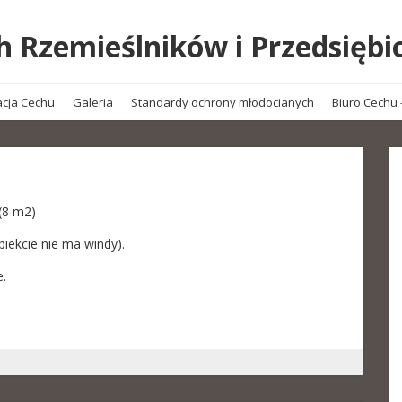
 Rzemieślników i Przedsiębi
acja Cechu
Galeria
Standardy ochrony młodocianych
Biuro Cechu 
(8 m2)
biekcie nie ma windy).
.