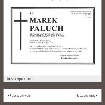
27 sierpnia, 2020
Nawigacja
Poprzedni wpis
Następny wpis
wpisu