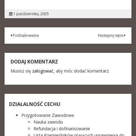
1 października, 2025
Nawigacja
Podziękowania
Następny wpis
wpisu
DODAJ KOMENTARZ
Musisz się
zalogować
, aby móc dodać komentarz.
DZIAŁALNOŚĆ CECHU
Przygotowanie Zawodowe
Nauka zawodu
Refundacja i dofinansowanie
Lista Rzemieślników mających uprawnienia do