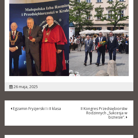
26 maja, 2025
Nawigacja
Egzamin Fryzjerski I i II klasa
II Kongres Przedsiębiorstw
Rodzinnych „Sukcesja w
wpisu
biznesie”.